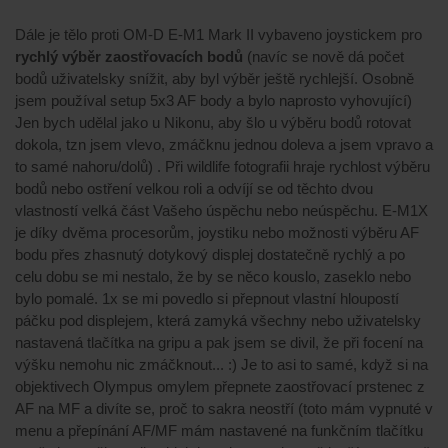
Dále je tělo proti OM-D E-M1 Mark II vybaveno joystickem pro
rychlý výběr zaostřovacích bodů
(navíc se nově dá počet
bodů uživatelsky snížit, aby byl výběr ještě rychlejší. Osobně
jsem používal setup 5x3 AF body a bylo naprosto vyhovující)
Jen bych udělal jako u Nikonu, aby šlo u výběru bodů rotovat
dokola, tzn jsem vlevo, zmáčknu jednou doleva a jsem vpravo a
to samé nahoru/dolů) . Při wildlife fotografii hraje rychlost výběru
bodů nebo ostření velkou roli a odvíjí se od těchto dvou
vlastností velká část Vašeho úspěchu nebo neúspěchu. E-M1X
je díky dvěma procesorům, joystiku nebo možnosti výběru AF
bodu přes zhasnutý dotykový displej dostatečně rychlý a po
celu dobu se mi nestalo, že by se něco kouslo, zaseklo nebo
bylo pomalé. 1x se mi povedlo si přepnout vlastní hloupostí
páčku pod displejem, která zamyká všechny nebo uživatelsky
nastavená tlačítka na gripu a pak jsem se divil, že při focení na
výšku nemohu nic zmáčknout... :) Je to asi to samé, když si na
objektivech Olympus omylem přepnete zaostřovací prstenec z
AF na MF a divíte se, proč to sakra neostří (toto mám vypnuté v
menu a přepínání AF/MF mám nastavené na funkčním tlačítku