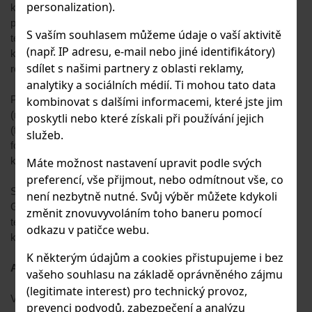
personalization).
které nemám nikdy potřebu jít. A šum? Šum je naprosto na
použitelné úrovni... Nic hrozného, co by připomínalo válku
S vaším souhlasem můžeme údaje o vaší aktivitě
teček... Trochu se to max poladí v postprodukci a fotky jsou v
(např. IP adresu, e-mail nebo jiné identifikátory)
klídku... Chce to testnout a nebát se... Přešel jsem před 1,5
sdílet s našimi partnery z oblasti reklamy,
rokem na Oly z FF a vracet se fakt nehodlám... :)
analytiky a sociálních médií. Ti mohou tato data
Pak tu samozřejmě najdete funkce jako Live Composite
kombinovat s dalšími informacemi, které jste jim
(například startrails vyfotíte na jednu fotku), focus bracketing
poskytli nebo které získali při používání jejich
(fotoaparát sám přeostřuje a udělá Vámi nastavený počet
služeb.
fotografií - na makro pecka, pak to jen složíte) a další fíčury,
které má i OM-D E-M1 Mark II.
Máte možnost nastavení upravit podle svých
preferencí, vše přijmout, nebo odmítnout vše, co
Samozřejmě v Xku najdeme i další fíčury jako je vestavěná
není nezbytně nutné. Svůj výběr můžete kdykoli
GPS (na wildlife se hodí, víte pro příště, kde jste vyfotili),
změnit znovuvyvoláním toho baneru pomocí
teploměr, manometr nebo elektronický kompas (to už je tak
odkazu v patičce webu.
krapet zbytečné, ale proč ne)...
K některým údajům a cookies přistupujeme i bez
A jak jsem OM-D E-M1X používal já na zvířata?
vašeho souhlasu na základě oprávněného zájmu
(legitimate interest) pro technický provoz,
Vždy fotím na režim priority clony A. Fotoaparát mám
prevenci podvodů, zabezpečení a analýzu