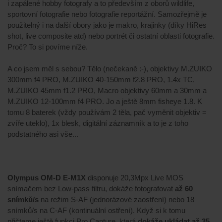
i zapálené hobby fotografy a to především z oborů wildlife,
sportovní fotografie nebo fotografie reportážní. Samozřejmě je
použitelný i na další obory jako je makro, krajinky (díky HiRes
shot, live composite atd) nebo portrét či ostatní oblasti fotografie.
Proč? To si povíme níže.
A co jsem měl s sebou? Tělo (nečekaně :-), objektivy M.ZUIKO
300mm f4 PRO, M.ZUIKO 40-150mm f2.8 PRO, 1.4x TC,
M.ZUIKO 45mm f1.2 PRO, Macro objektivy 60mm a 30mm a
M.ZUIKO 12-100mm f4 PRO. Jo a ještě 8mm fisheye 1.8. K
tomu 8 baterek (vždy používám 2 těla, pač vyměnit objektiv =
zvíře uteklo), 1x blesk, digitální záznamník a to je z toho
podstatného asi vše...
Olympus OM-D E-M1X
disponuje 20,3Mpx Live MOS
snímačem bez Low-pass filtru, dokáže fotografovat
až 60
snímků/s
na režim S-AF (jednorázové zaostření) nebo 18
snímků/s na C-AF (kontinuální ostření). Když si k tomu
přičteme ještě funkci Pro Capture, která
dokáže ukládat až 35