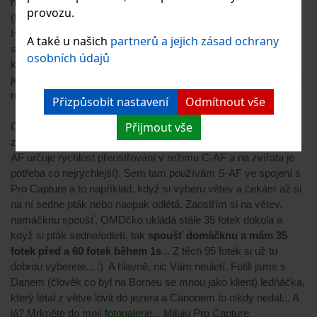
nastavený tak, že na zadním kolečku nastavuji hodnotu clony
provozu.
(f) a na předním kolečku hodnotu korekce expozice (EV).
Hodnotou ISO (na kterou má Xko samostatné tlačítko - super)
A také u našich
partnerů a jejich zásad ochrany
si řídím rychlost závěrky a případně reguluji EV dle křivky,
osobních údajů
kterou mám zobrazenou jak v hledáčku, tak na displeji. Na
jednom Fn tlačítku zepředu mám nastaveno přepínání AF/MF a
na druhém Fn tlačítku změnu WB (vyvážení bílé barvy)...
Přizpůsobit nastavení
Odmítnout vše
Přijmout vše
Co se týče AF, tak používám C-AF (bez trackingu), jeden
zaostřovací bod a citlivost AF mám nastavenou na +2 (citlivost
AF určuje rychlost přeostřování v režimu C-AF a na zvířata je
potřeba co nejrychlejší). Sem tam používám S-AF ve spojení s
Pro Capture a to například, když si vyberu větev a čekám až si
na ní sedne pták nebo naopak odlétá. Zaostřím si na větev,
namáčknu spoušť, OMDčko ukládá stále 35 fotek dokola a
když si pták sedne/odletí, tak
spoušť domáčknu a mám 35
fotek před a 60 fotek během 1s
... Z těch 95 fotek si už tu
dobrou vyberete... :) A hlavně, nic Vám neuletí. Fotili jsme s
Danem (člověk co byl na Borneu se mnou jako klient) ledňáčka,
který létal z větve lovit do jezera a Canonem to nikdy nedal... A
já? Mrkněte do mojí
fotogalerie
... Miluju Pro Capture.