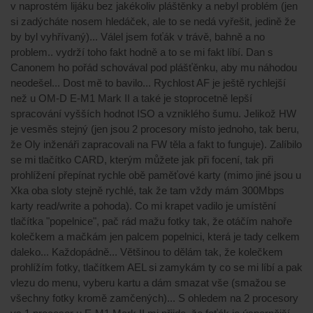
v naprostém lijáku bez jakékoliv pláštěnky a nebyl problém (jen
si zadýcháte nosem hledáček, ale to se nedá vyřešit, jedině že
by byl vyhřívaný)... Válel jsem foťák v trávě, bahně a no
problem.. vydrží toho fakt hodně a to se mi fakt líbí. Dan s
Canonem ho pořád schovával pod plášťěnku, aby mu náhodou
neodešel... Dost mě to bavilo... Rychlost AF je ještě rychlejší
než u OM-D E-M1 Mark II a také je stoprocetně lepší
spracování vyšších hodnot ISO a vzniklého šumu. Jelikož HW
je vesměs stejný (jen jsou 2 procesory místo jednoho, tak beru,
že Oly inženáři zapracovali na FW těla a fakt to funguje). Zalíbilo
se mi tlačítko CARD, kterým můžete jak při focení, tak při
prohlížení přepínat rychle obě paměťové karty (mimo jiné jsou u
Xka oba sloty stejně rychlé, tak že tam vždy mám 300Mbps
karty read/write a pohoda). Co mi krapet vadilo je umístění
tlačítka "popelnice", pač rád mažu fotky tak, že otáčím nahoře
kolečkem a mačkám jen palcem popelnici, která je tady celkem
daleko... Každopádně... Většinou to dělám tak, že kolečkem
prohlížím fotky, tlačítkem AEL si zamykám ty co se mi líbí a pak
vlezu do menu, vyberu kartu a dám smazat vše (smažou se
všechny fotky kromě zamčených)... S ohledem na 2 procesory