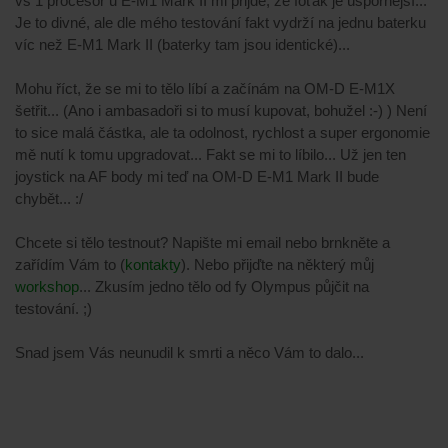
vs 1 procesor u E-M1 Mark II mi přijde, že foťák je úspornější...
Je to divné, ale dle mého testování fakt vydrží na jednu baterku
víc než E-M1 Mark II (baterky tam jsou identické)...
Mohu říct, že se mi to tělo líbí a začínám na OM-D E-M1X
šetřit... (Ano i ambasadoři si to musí kupovat, bohužel :-) ) Není
to sice malá částka, ale ta odolnost, rychlost a super ergonomie
mě nutí k tomu upgradovat... Fakt se mi to líbilo... Už jen ten
joystick na AF body mi teď na OM-D E-M1 Mark II bude
chybět... :/
Chcete si tělo testnout? Napište mi email nebo brnkněte a
zařídím Vám to (
kontakty
). Nebo přijďte na některý můj
workshop
... Zkusím jedno tělo od fy Olympus půjčit na
testování. ;)
Snad jsem Vás neunudil k smrti a něco Vám to dalo...