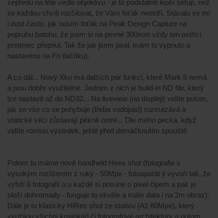
zepředu na těle vedle objektivu - je to podstatně lepší setup, než
se každou chvíli rozčilovat, že Vám foťák neostří. Stávalo se mi
i dost často, jak nosím foťák na Peak Design Capture na
popruhu batohu, že jsem si na pevné 300mm vždy ten ostřící
prstenec přepnul. Tak že jak jsem psal, mám to vypnuto a
nastaveno na Fn tlačítku).
A co dál... Nový Xko má dalších pár funkcí, které Mark II nemá
a jsou dobře využitelné. Jedním z nich je build-in ND filtr, který
lze nastavit až do ND32... Na liveview (na displeji) vidíte potom,
jak se vše co se pohybuje (třeba vodopád) rozmazává a
statické věci zůstavají pěkně ostré... Dle mého pecka, když
vidíte rovnou výsledek, ještě před domáčknutím spouště.
Potom tu máme nově handheld Hires shot (fotografie s
vysokým rozlišením z ruky - 50Mpx - fotoaparát jí vyvoří tak, že
vyfotí 8 fotografií a u každé si posune o pixel čipem a pak je
složí dohromady - funguje to skvěle a máte data i na 2m obraz).
Dále je tu klasicky HiRes shot ze stativu (Až 80Mpx), který
využijou všichni krajinkáři či fotografové architektury a potom