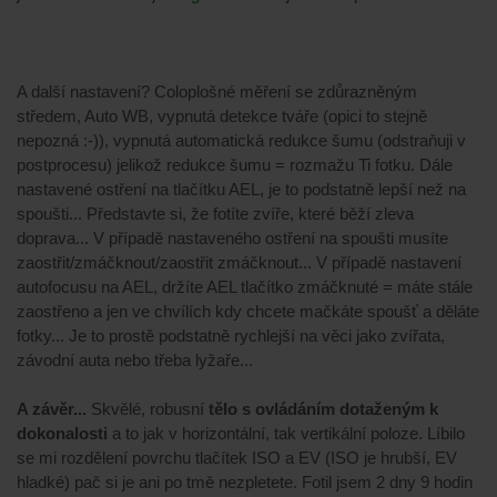
A další nastavení? Coloplošné měření se zdůrazněným
středem, Auto WB, vypnutá detekce tváře (opici to stejně
nepozná :-)), vypnutá automatická redukce šumu (odstraňuji v
postprocesu) jelikož redukce šumu = rozmažu Ti fotku. Dále
nastavené ostření na tlačítku AEL, je to podstatně lepší než na
spoušti... Představte si, že fotíte zvíře, které běží zleva
doprava... V případě nastaveného ostření na spoušti musíte
zaostřit/zmáčknout/zaostřit zmáčknout... V případě nastavení
autofocusu na AEL, držíte AEL tlačítko zmáčknuté = máte stále
zaostřeno a jen ve chvílích kdy chcete mačkáte spoušť a děláte
fotky... Je to prostě podstatně rychlejší na věci jako zvířata,
závodní auta nebo třeba lyžaře...
A závěr...
Skvělé, robusní
tělo s ovládáním dotaženým k
dokonalosti
a to jak v horizontální, tak vertikální poloze. Líbilo
se mi rozdělení povrchu tlačítek ISO a EV (ISO je hrubší, EV
hladké) pač si je ani po tmě nezpletete. Fotil jsem 2 dny 9 hodin