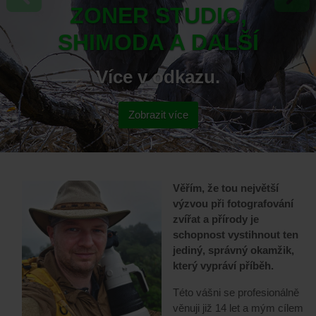
Předchozí
Násle
ZONER STUDIO,
SHIMODA A DALŠÍ
Více v odkazu.
Zobrazit více
Věřím, že tou největší
výzvou při fotografování
zvířat a přírody je
schopnost vystihnout ten
jediný, správný okamžik,
který vypráví příběh.
Této vášni se profesionálně
věnuji již 14 let a mým cílem