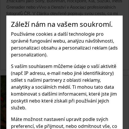
značkami jako Sony, Bushman, Rockpoint, Kia, Suzuki, Ineos
Grenadier nebo vVvo a členství v Asociaci profesionálních
fotografů ČR. V článku otevřeně popisuju svou cestu, co mi
pomohlo (a co naopak bolelo), jak vypadá realita profesionální
Záleží nám na vašem soukromí.
práce a na jaké technice dnes stojím – od Sony
A7IV/A7V/A9III přes špičková skla až po drony a video gear.
Používáme cookies a další technologie pro
Pokud tě zajímá, jak se z koníčku stane profese a co to ve
správné fungování webu, analýzu návštěvnosti,
skutečnosti obnáší, jsi tady správně.
personalizaci obsahu a personalizaci reklam (ads
personalization).
ČIST ČLÁNEK
S vaším souhlasem můžeme údaje o vaší aktivitě
(např. IP adresu, e-mail nebo jiné identifikátory)
sdílet s našimi partnery z oblasti reklamy,
analytiky a sociálních médií. Ti mohou tato data
kombinovat s dalšími informacemi, které jste jim
poskytli nebo které získali při používání jejich
služeb.
Máte možnost nastavení upravit podle svých
preferencí, vše přijmout, nebo odmítnout vše, co