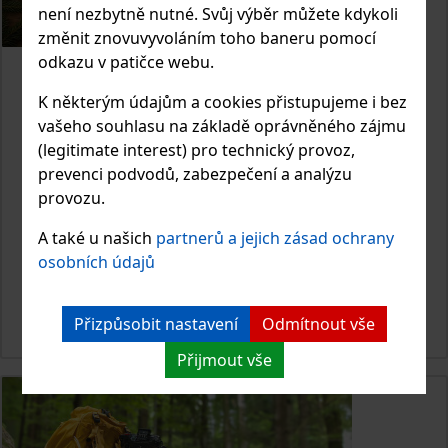
není nezbytně nutné. Svůj výběr můžete kdykoli
změnit znovuvyvoláním toho baneru pomocí
odkazu v patičce webu.
13.11.2025
K některým údajům a cookies přistupujeme i bez
TIPY NA VÁNOČNÍ DÁRKY PRO
vašeho souhlasu na základě oprávněného zájmu
FOTOGRAFY
(legitimate interest) pro technický provoz,
prevenci podvodů, zabezpečení a analýzu
Hledáte dárek pro fotografa… nebo si chcete udělat radost
provozu.
sami? Dal jsem dohromady seznam věcí, které opravdu
dávají smysl – od techniky až po praktické drobnosti, které
A také u našich
partnerů a jejich zásad ochrany
fotografové používají každý den. A většina z nich má teď i
osobních údajů
pěkné vánoční slevy.
ČIST ČLÁNEK
Přizpůsobit nastavení
Odmítnout vše
Přijmout vše