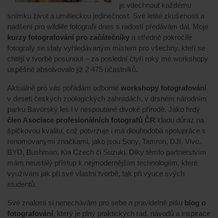
je vdechnout každému
snímku život a uměleckou jedinečnost. Své letité zkušenosti a
nadšení pro wildlife fotografii dnes s radostí předávám dál. Moje
kurzy fotografování pro začátečníky
a středně pokročilé
fotografy se staly vyhledávaným místem pro všechny, kteří se
chtějí v tvorbě posunout – za poslední čtyři roky mé workshopy
úspěšně absolvovalo již 2 475 účastníků.
Aktuálně pro vás pořádám odborné
workshopy fotografování
v deseti českých zoologických zahradách, v drsném národním
parku Bavorský les i v nespoutané divoké přírodě. Jako hrdý
člen Asociace profesionálních fotografů ČR
kladu důraz na
špičkovou kvalitu, což potvrzuje i má dlouhodobá spolupráce s
renomovanými značkami, jako jsou Sony, Tamron, DJI, Vivo,
BYD, Bushman, Kia Czech či Suzuki. Díky těmto partnerstvím
mám neustálý přístup k nejmodernějším technologiím, které
využívám jak při své vlastní tvorbě, tak při výuce svých
studentů.
Své znalosti si nenechávám pro sebe a pravidelně píšu
blog o
fotografování
, který je plný praktických rad, návodů a inspirace