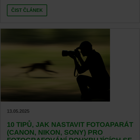
ČIST ČLÁNEK
13.05.2025
10 TIPŮ, JAK NASTAVIT FOTOAPARÁT
(CANON, NIKON, SONY) PRO