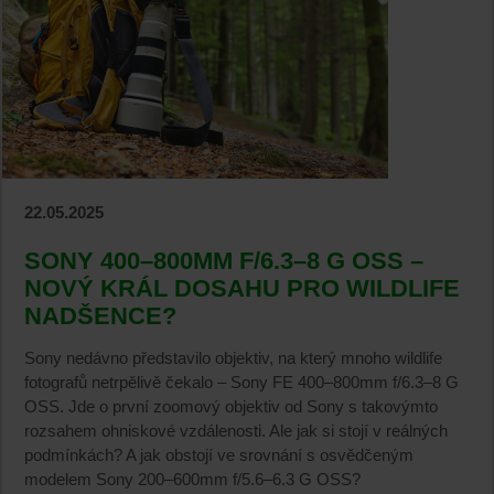
22.05.2025
SONY 400–800MM F/6.3–8 G OSS –
NOVÝ KRÁL DOSAHU PRO WILDLIFE
NADŠENCE?
Sony nedávno představilo objektiv, na který mnoho wildlife
fotografů netrpělivě čekalo – Sony FE 400–800mm f/6.3–8 G
OSS. Jde o první zoomový objektiv od Sony s takovýmto
rozsahem ohniskové vzdálenosti. Ale jak si stojí v reálných
podmínkách? A jak obstojí ve srovnání s osvědčeným
modelem Sony 200–600mm f/5.6–6.3 G OSS?