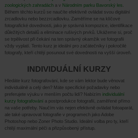
zoologických zahradách
a v
Národním parku Bavorský les
.
Během těchto kurzů se naučíte efektivně ovládat svou digitální
zrcadlovku nebo bezzrcadlovku. Zaměříme se na klíčové
fotografické dovednosti, jako je správná kompozice, identifikace
důležitých detailů a eliminace rušivých prvků. Ukážeme si, proč
se trpělivost při čekání na ten správný okamžik ve fotografii
vždy vyplatí. Tento kurz je ideální pro začátečníky i pokročilé
fotografy, kteří chtějí posunout své dovednosti na vyšší úroveň.
INDIVIDUÁLNÍ KURZY
Hledáte kurz fotografování, kde se vám lektor bude věnovat
individuálně a celý den? Máte specifické požadavky nebo
preferujete výuku v menším počtu lidí? Nabízím
individuální
kurzy fotografování
a postprodukce fotografií, zaměřené přímo
na vaše potřeby. Naučím vás nejen efektivně ovládat fotoaparát,
ale také upravovat fotografie v programech jako Adobe
Photoshop nebo Zoner Photo Studio. Ideální volba pro ty, kteří
chtějí maximální péči a přizpůsobený přístup.