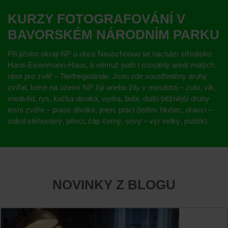
KURZY FOTOGRAFOVÁNÍ V
BAVORSKÉM NÁRODNÍM PARKU
Při jižním okraji NP u obce Neuschönau se nachází středisko
Hans-Eisenmann-Haus, k němuž patří i rozsáhlý areál malých
obor pro zvěř – Tierfreigelände. Jsou zde soustředěny druhy
zvířat, které na území NP žijí anebo žily v minulosti – zubr, vlk,
medvěd, rys, kočka divoká, vydra, bobr, další běžnější druhy
lesní zvěře – prase divoké, jelen, ptáci (tetřev hlušec, dravci –
sokol stěhovavý, pěvci, čáp černý, sovy – výr velký, puštík).
NOVINKY Z BLOGU