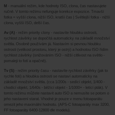
M
- manuální režim, kde hodnoty ISO, clona, čas nastavujete
ručně. V tomto režimu nefunguje korekce expozice. Tmavší
fotka = vyšší clona, nižší ISO, kratší čas | Světlejší fotka - nižší
clona, vyšší ISO, delší čas.
Av (A)
- režim priority clony - nastavíte hloubku ostrosti,
rychlost závěrky se dopočítá automaticky na základě množství
světla. Osobně používám já. Nastavím si pevnou hloubku
ostrosti (velikost prostoru, který je ostrý) a hodnotou ISO řídím
rychlost závěrky (snižováním ISO - nižší citlivost na světlo -
pomaleji to fotí a opačně).
Tv (S)
- režim priority času - nastavíte rychlost závěrky (jak to
rychle fotí) a hloubka ostrosti se nastaví automaticky na
základě množství světla. (cca 1/200s - sedící objekt, 1/400 -
chodící objekt, 1/640s - běžící objekt - 1/1000+ - letící pták). V
tomto režimu můžete nastavit auto ISO a nemusíte se potom o
jeho nastavení starat. Vhodné je pouze v menu fotoaparátu
omezit jeho maximální hodnotu. (APS-C fotoaparáty max 3200,
FF fotoaparáty 6400-12800 dle modelu).