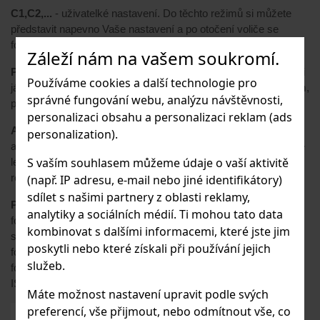
C1,C2,...
- uživatelké nastavení. Do těchto režimů si můžete
představit napevno Vaše nastavení a po otočení voliče se
fotoaparát nastaví dle Vašich preferencí.
Záleží nám na vašem soukromí.
P
- programová automatika - fotoaparát nastavuje (nebo můžu i
Používáme cookies a další technologie pro
já) clonu a čas. V případě nastavení auto ISO je to ideální režim,
správné fungování webu, analýzu návštěvnosti,
pokud se nechci o moc starat.
personalizaci obsahu a personalizaci reklam (ads
A
- automatický režim - fotoaparát nastavuje ISO, clona, čas
personalization).
automaticky. Pokud mám fotoaparát s vestavěným bleskem, je
S vaším souhlasem můžeme údaje o vaší aktivitě
lepší přepnout na režim "přeškrtnutý blesk" = automatický
režim, ale bez blesku.
(např. IP adresu, e-mail nebo jiné identifikátory)
sdílet s našimi partnery z oblasti reklamy,
Přednastavené režimy (krajina, sport, portrét atd.)
-
analytiky a sociálních médií. Ti mohou tato data
fotoaparát za Vás pouze nastavuje ISO, clona, čas pro danou
kombinovat s dalšími informacemi, které jste jim
scénu, případně změní barevné schéma fotografie (platí jen u
poskytli nebo které získali při používání jejich
focení do JPG). Například při přepnutí na režim "krajina"
služeb.
fotoaparát nastaví vyšší clonu (větší hloubka ostrosti), sníží
ISO a nastaví delší čas závěrky (krajina se nehýbe).
Máte možnost nastavení upravit podle svých
preferencí, vše přijmout, nebo odmítnout vše, co