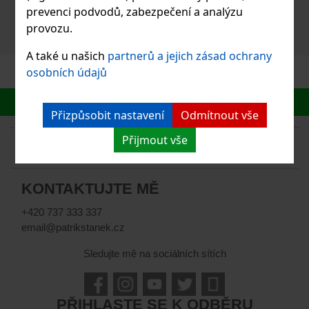
prevenci podvodů, zabezpečení a analýzu
provozu.
A také u našich
partnerů a jejich zásad ochrany
osobních údajů
Přizpůsobit nastavení
Odmítnout vše
Přijmout vše
KONTAKTUJTE MĚ
+420 737 333 337
email@patrikstanek.cz
Sledujte mě na sociálních sítích
PŘIHLASTE SE K ODBĚRU