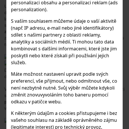
personalizaci obsahu a personalizaci reklam (ads
Uchycení na fotoaparátu je řešeno kotvičkami Anchor (které se
personalization).
dají i dokupovat). Tyto kotvičky jsou vlastně kousky silného
lanka, které je na konci opatřeno kruhovou "kotvou". Tato kotva
S vaším souhlasem můžeme údaje o vaší aktivitě
se potom jednoduše zasune nebo vyndá z
popruhu na
(např. IP adresu, e-mail nebo jiné identifikátory)
zrcadlovku
a díky destičce, která se šroubuje do stativového
sdílet s našimi partnery z oblasti reklamy,
závitu je možnost fotoaparát nosit na krku, kolem těla nebo přes
analytiky a sociálních médií. Ti mohou tato data
rameno.
Popruh
se jen přepne na požadovanou kotvu.
kombinovat s dalšími informacemi, které jste jim
poskytli nebo které získali při používání jejich
služeb.
Dále popruh disponuje duralovými nastavovacími přezkami,
Máte možnost nastavení upravit podle svých
díky nimž si během vteřiny nastavíte jeho požadovanou
délku
.
preferencí, vše přijmout, nebo odmítnout vše, co
není nezbytně nutné. Svůj výběr můžete kdykoli
Všeobecně mě řešení značky
Peak Design
nadchlo a nedokáži
změnit znovuvyvoláním toho baneru pomocí
si představit lepší řešení popruhu než tento. Aktuálně se dá
odkazu v patičce webu.
popruh Peak Design Slide
pořídit ve třech barevných
variantách za cenu kolem 1600kč s PDH.
K některým údajům a cookies přistupujeme i bez
vašeho souhlasu na základě oprávněného zájmu
(legitimate interest) pro technický provoz,