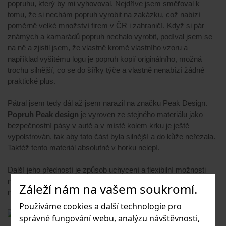
popruhu, který by mi vyhovoval. Nejdříve jsem směřoval k
tomu, že si nechám popruh vyrobit na zakázku, což nabízí
poměrně velké množství firem v ČR i zahraničí. Když si pár
známých a kamarádů popruh nechalo vyrobit, podíval jsem se
na ně a zjistil jsem, že vlastně kromě vlastního vzoru a
například vyšitému logu je popruh kopií originálního, možná
trochu silnější, co se do šířky týče a vlastně nenabízí žádné
praktické plus.
Pátral jsem tedy dál až jsem narazil na značku Peak Design.
Popruh Peak design
je vyroven ze stejného materiálu jako
bezpečnostní pásy v autě a v místě kolem krku je ještě
vypolstrován, tak aby tato část byla silnější a do kůže neřezala.
Taktéž tento materiál absolutně v horku nelepí.
Další jeho předností je způsob uchycení a flexibilní možnosti
nošení na krku/přes rameno a velice jednoduché a rychlé
Záleží nám na vašem soukromí.
nastavení délky popruhu dle vlastní potřeby.
Používáme cookies a další technologie pro
správné fungování webu, analýzu návštěvnosti,