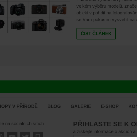
velkém výběru modelů, značek
objektiv pořídit na fotografová
se Vám pokusím vysvětlit na co
ČIST ČLÁNEK
OPY V PŘÍRODĚ
BLOG
GALERIE
E-SHOP
KO
PŘIHLASTE SE K 
mě na sociálních sítích
a získejte informace o akcích a