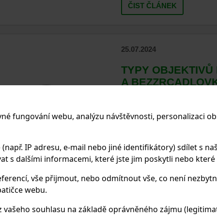
ČIST ČLÁNEK
25.07.2024
TYPY OBJEKTIVŮ 
A BEZZRCADLOVK
OBJEKTIV POUŽÍ
Vybírání správného objektivu p
vné fungování webu, analýzu návštěvnosti, personalizaci ob
bezzrcadlovku může být složit
objektiv má své specifické využi
nebo makro. Tento článek vám 
apř. IP adresu, e-mail nebo jiné identifikátory) sdílet s naš
využití a poskytne příklady p
 s dalšími informacemi, které jste jim poskytli nebo které zí
ferencí, vše přijmout, nebo odmítnout vše, co není nezbytn
ČIST ČLÁNEK
atičce webu.
 vašeho souhlasu na základě oprávněného zájmu (legitimate