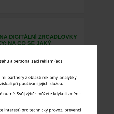
NA DIGITÁLNÍ ZRCADLOVKY
Y: NA CO SE JAKÝ
VÁ?
ro vaši digitální zrcadlovku nebo
sahu a personalizaci reklam (ads
é, zejména s tolika možnostmi na trhu. Každý
tí, ať už fotografujete krajinu, portréty, sport
pomůže pochopit různé typy objektivů, jejich
imi partnery z oblasti reklamy, analytiky
opulárních modelů.
skali při používání jejich služeb.
ě nutné. Svůj výběr můžete kdykoli změnit
 interest) pro technický provoz, prevenci