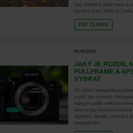
typy objektivů, jejich klady a
výrobců Sony, Nikon a Canon
ČIST ČLÁNEK
09.08.2024
JAKÝ JE ROZDÍL 
FULLFRAME A APS
VYBRAT
Při výběru fotoaparátu je jední
zvážit, typ snímače. Fotoapar
kategorií podle velikosti sním
dvěma typy snímačů ovlivňují 
objektivů, hloubku ostrosti a d
fotografování.