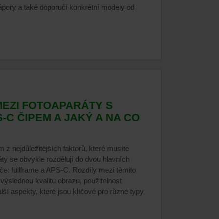
 zápory a také doporučí konkrétní modely od
.
MEZI FOTOAPARÁTY S
-C ČIPEM A JAKÝ A NA CO
m z nejdůležitějších faktorů, které musíte
áty se obvykle rozdělují do dvou hlavních
ače: fullframe a APS-C. Rozdíly mezi těmito
výslednou kvalitu obrazu, použitelnost
alší aspekty, které jsou klíčové pro různé typy