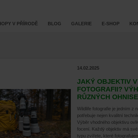
OPY V PŘÍRODĚ
BLOG
GALERIE
E-SHOP
KO
14.02.2025
JAKÝ OBJEKTIV V
FOTOGRAFII? VÝ
RŮZNÝCH OHNIS
Wildlife fotografie je jedním z
potřebuje nejen kvalitní techni
Výběr vhodného objektivu ovliv
focení. Každý objektiv má své
typu zvířete, které fotografu