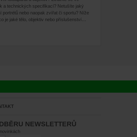
 a technických specifikací? Netušíte jaký
ní portrétů nebo naopak zvířat či sportu? Níže
 je jaké tělo, objektiv nebo příslušenství…
NTAKT
ODBĚRU NEWSLETTERŮ
 novinkách