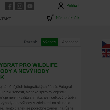
Přihlásit
Nákupní košík
NTAKT
Řazení:
Výchozí
Abecedně
YBRAT PRO WILDLIFE
HODY A NEVÝHODY
EK
 nejnáročnějších fotografických žánrů. Fotograf
ku a zkušenosti, ale také správný objektiv.
ňuje nejen kvalitu snímku, ale i celkový průběh
 výhody a nevýhody v závislosti na situaci a
jeme. Tento článek se podrobně zaměří na různé