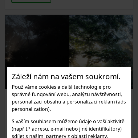
Záleží nám na vašem soukromí.
Používáme cookies a další technologie pro
správné fungování webu, analýzu návštěvnosti,
01.07.2021
personalizaci obsahu a personalizaci reklam (ads
personalization).
HDR - SLOŽENÍ VÍCE FOTOGRAFIÍ
DO JEDNÉ V PHOTOSHOP CC
S vaším souhlasem můžeme údaje o vaší aktivitě
(např. IP adresu, e-mail nebo jiné identifikátory)
V případech, kdy fotografujete scenérii nebo situaci, kde
sdílet s našimi partnery z oblasti reklamy,