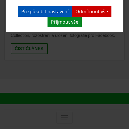
PHOTOSHOP CC - ÚPRAVA
FOTOGRAFIE LVA BERBERSKÉHO
Přizpůsobit nastavení
Odmítnout vše
Přijmout vše
Další z mých úprav ve Photoshopu CC. Tentokrát mládě
lva berberského Amira z plzeňské ZOO. Použití Nik
Collection, rozostření a uložení fotografie pro Facebook.
ČIST ČLÁNEK