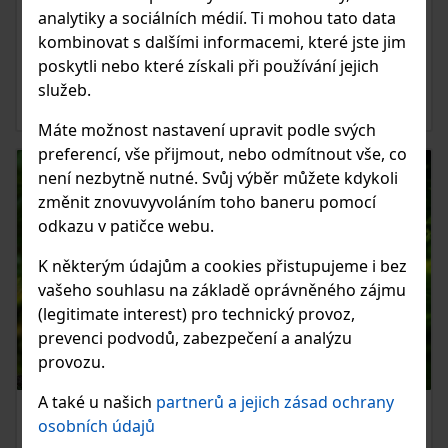
panují extrémní světelné podmínky, je lepší vyfotit více
analytiky a sociálních médií. Ti mohou tato data
fotografií na různé expozice a poté je složit do jedné
kombinovat s dalšími informacemi, které jste jim
fotografie. Jak na to? Mrkneme v tomto videu.
poskytli nebo které získali při používání jejich
služeb.
ČIST ČLÁNEK
Máte možnost nastavení upravit podle svých
preferencí, vše přijmout, nebo odmítnout vše, co
není nezbytně nutné. Svůj výběr můžete kdykoli
změnit znovuvyvoláním toho baneru pomocí
odkazu v patičce webu.
K některým údajům a cookies přistupujeme i bez
vašeho souhlasu na základě oprávněného zájmu
(legitimate interest) pro technický provoz,
prevenci podvodů, zabezpečení a analýzu
provozu.
A také u našich
partnerů a jejich zásad ochrany
11.05.2021
osobních údajů