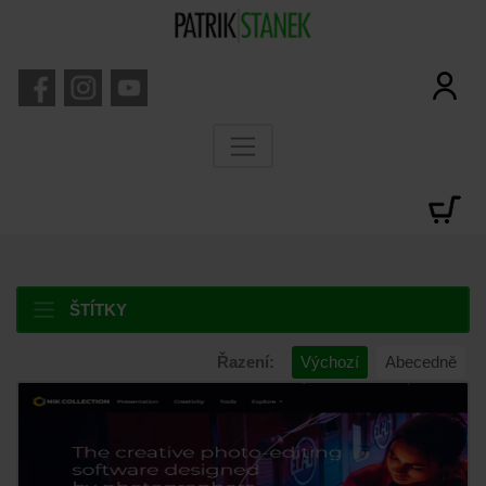
ŠTÍTKY
Řazení:
Výchozí
Abecedně