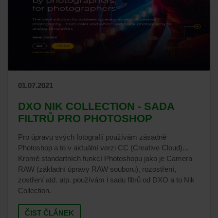
01.07.2021
DXO NIK COLLECTION - SADA
FILTRŮ PRO PHOTOSHOP
Pro úpravu svých fotografií používám zásadně
Photoshop a to v aktuální verzi CC (Creative Cloud)...
Kromě standartních funkcí Photoshopu jako je Camera
RAW (základní úpravy RAW souboru), rozostření,
zostření atd. atp. používám i sadu filtrů od DXO a to Nik
Collection.
ČIST ČLÁNEK