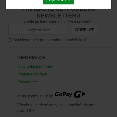
PŘIHLASTE SE K ODBĚRU
NEWSLETTERŮ
a získejte informace o akcích a novinkách
ODESLAT
Souhlasím se zpracováním osobních údajů
INFORMACE
Obchodní podmínky
Platba a doprava
Reklamace
online platby zajišťuje
Všechny uvedené ceny jsou konečné. Nejsme
plátci DPH.