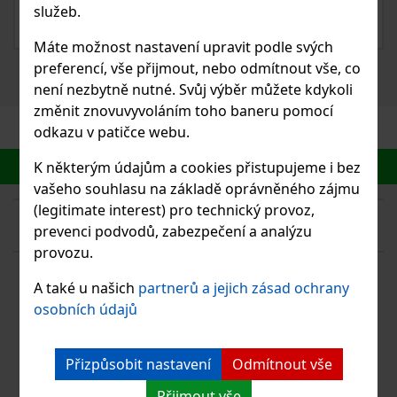
služeb.
ČIST ČLÁNEK
Máte možnost nastavení upravit podle svých
preferencí, vše přijmout, nebo odmítnout vše, co
není nezbytně nutné. Svůj výběr můžete kdykoli
změnit znovuvyvoláním toho baneru pomocí
odkazu v patičce webu.
K některým údajům a cookies přistupujeme i bez
vašeho souhlasu na základě oprávněného zájmu
(legitimate interest) pro technický provoz,
prevenci podvodů, zabezpečení a analýzu
provozu.
KONTAKTUJTE MĚ
A také u našich
partnerů a jejich zásad ochrany
osobních údajů
+420 737 333 337
email@patrikstanek.cz
Sledujte mě na sociálních sítích
Přizpůsobit nastavení
Odmítnout vše
Přijmout vše