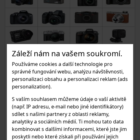
Záleží nám na vašem soukromí.
10.05.2021
Používáme cookies a další technologie pro
VYBÍRÁME FOTOAPARÁT A
správné fungování webu, analýzu návštěvnosti,
OBJEKTIV. CO HODNOTY
personalizaci obsahu a personalizaci reklam (ads
ZNAMENAJÍ?
personalization).
Přišel čas vybrat nový nebo první fotoaparát a objektiv?
S vaším souhlasem můžeme údaje o vaší aktivitě
Ztrácíte se ve velkém výběru modelů, značek a
(např. IP adresu, e-mail nebo jiné identifikátory)
technických specifikací? Netušíte jaký objektiv pořídit na
sdílet s našimi partnery z oblasti reklamy,
fotografování portrétů nebo naopak zvířat či sportu? Níže
analytiky a sociálních médií. Ti mohou tato data
se Vám pokusím vysvětlit na co je jaké tělo, objektiv
kombinovat s dalšími informacemi, které jste jim
nebo příslušenství…
poskytli nebo které získali při používání jejich