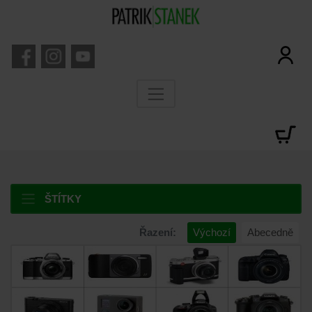
ŠTÍTKY
Řazení:
Výchozí
Abecedně