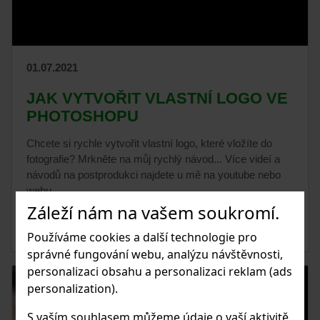
01.07.2021
JAK VYTVOŘIT VLASTNÍ LOGO VE
PHOTOSHOPU
Chcete si rychle vytvořit vlastní logo, které vložíte do
fotografie? Mrkněte na můj rychlý návod... Více videí a
návodů na postprodukci najdete u mě na youtube nebo
webu.
Záleží nám na vašem soukromí.
ČIST ČLÁNEK
Používáme cookies a další technologie pro
správné fungování webu, analýzu návštěvnosti,
personalizaci obsahu a personalizaci reklam (ads
personalization).
S vaším souhlasem můžeme údaje o vaší aktivitě