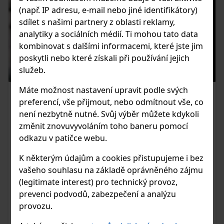
(např. IP adresu, e-mail nebo jiné identifikátory)
sdílet s našimi partnery z oblasti reklamy,
analytiky a sociálních médií. Ti mohou tato data
kombinovat s dalšími informacemi, které jste jim
poskytli nebo které získali při používání jejich
služeb.
Máte možnost nastavení upravit podle svých
01.07.2021
preferencí, vše přijmout, nebo odmítnout vše, co
není nezbytně nutné. Svůj výběr můžete kdykoli
ZÁKLADY PRÁCE S CAMERA RAW
změnit znovuvyvoláním toho baneru pomocí
VE PHOTOSHOPU
odkazu v patičce webu.
V tomto videu najdete základy práce se zásuvným
K některým údajům a cookies přistupujeme i bez
modulem Photoshopu Camera RAW, který slouží k
vašeho souhlasu na základě oprávněného zájmu
vyvolávání fotografií z RAW formátu do jpg, tiff nebo psd,
(legitimate interest) pro technický provoz,
případně pro další práci s fotografií přímo ve Photoshopu.
prevenci podvodů, zabezpečení a analýzu
provozu.
ČIST ČLÁNEK