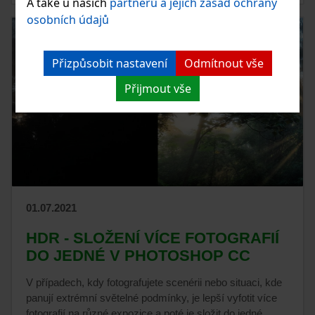
A také u našich
partnerů a jejich zásad ochrany
osobních údajů
Přizpůsobit nastavení
Odmítnout vše
Přijmout vše
01.07.2021
HDR - SLOŽENÍ VÍCE FOTOGRAFIÍ
DO JEDNÉ V PHOTOSHOP CC
V případech, kdy fotografujete scenérii nebo situaci, kde
panují extrémní světelné podmínky, je lepší vyfotit více
fotografií na různé expozice a poté je složit do jedné