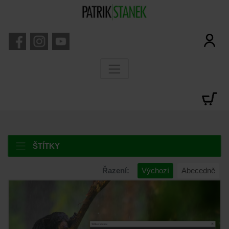
ŠTÍTKY
Řazení:
Výchozí
Abecedně