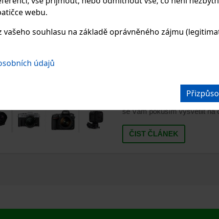
ferencí, vše přijmout, nebo odmítnout vše, co není nezbytn
atičce webu.
10.05.2021
 vašeho souhlasu na základě oprávněného zájmu (legitimate
VYBÍRÁME FOTOA
HODNOTY ZNAME
 osobních údajů
Přišel čas vybrat nový nebo pr
velkém výběru modelů, značek
Přizpůso
objektiv pořídit na fotografová
se Vám pokusím vysvětlit na co
ČIST ČLÁNEK