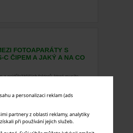
MEZI FOTOAPARÁTY S
-C ČIPEM A JAKÝ A NA CO
m z nejdůležitějších faktorů, které musíte
áty se obvykle rozdělují do dvou hlavních
ače: fullframe a APS-C. Rozdíly mezi těmito
sahu a personalizaci reklam (ads
výslednou kvalitu obrazu, použitelnost
alší aspekty, které jsou klíčové pro různé typy
imi partnery z oblasti reklamy, analytiky
skali při používání jejich služeb.