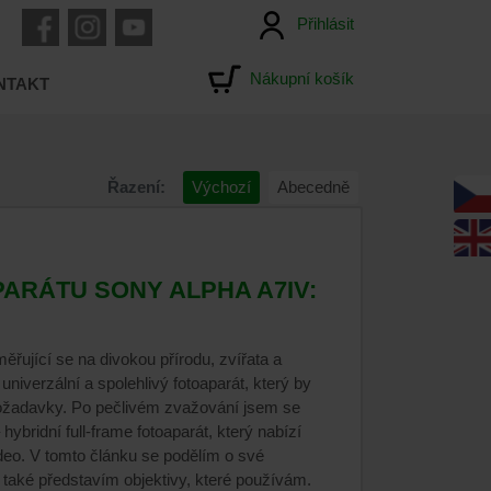
Přihlásit
Nákupní košík
NTAKT
Řazení:
Výchozí
Abecedně
ARÁTU SONY ALPHA A7IV:
měřující se na divokou přírodu, zvířata a
univerzální a spolehlivý fotoaparát, který by
ožadavky. Po pečlivém zvažování jsem se
ybridní full-frame fotoaparát, který nabízí
video. V tomto článku se podělím o své
také představím objektivy, které používám.