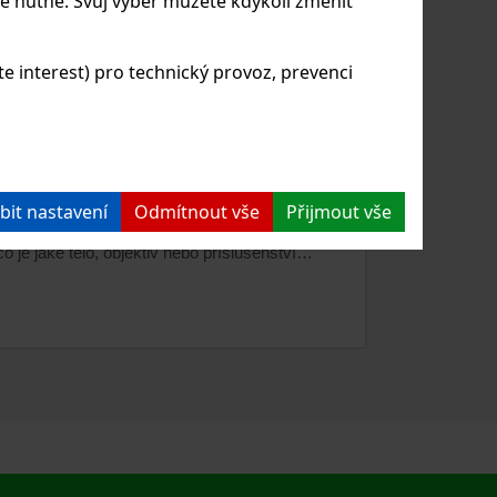
ě nutné. Svůj výběr můžete kdykoli změnit
 interest) pro technický provoz, prevenci
PARÁT A OBJEKTIV. CO
NAJÍ?
vní fotoaparát a objektiv? Ztrácíte se ve
 a technických specifikací? Netušíte jaký
bit nastavení
Odmítnout vše
Přijmout vše
ní portrétů nebo naopak zvířat či sportu? Níže
 je jaké tělo, objektiv nebo příslušenství…