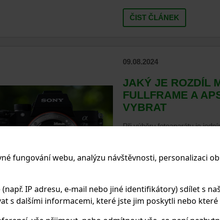
ČIST ČLÁNEK
09.08.2024
JAKÝ JE ROZDÍL 
FULLFRAME A APS
VYBRAT
Při výběru fotoaparátu je jední
zvážit, typ snímače. Fotoapar
kategorií podle velikosti sním
vné fungování webu, analýzu návštěvnosti, personalizaci ob
dvěma typy snímačů ovlivňují 
objektivů, hloubku ostrosti a d
fotografování.
apř. IP adresu, e-mail nebo jiné identifikátory) sdílet s naš
 s dalšími informacemi, které jste jim poskytli nebo které zí
ČIST ČLÁNEK