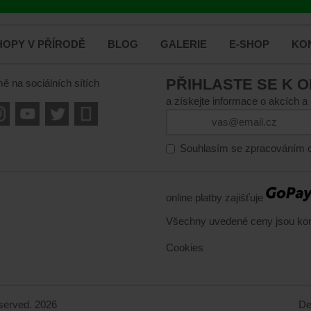
OPY V PŘÍRODĚ
BLOG
GALERIE
E-SHOP
KO
PŘIHLASTE SE K 
mě na sociálních sítích
a získejte informace o akcích a
Souhlasím se zpracováním o
online platby zajišťuje
Všechny uvedené ceny jsou ko
Cookies
reserved. 2026
De