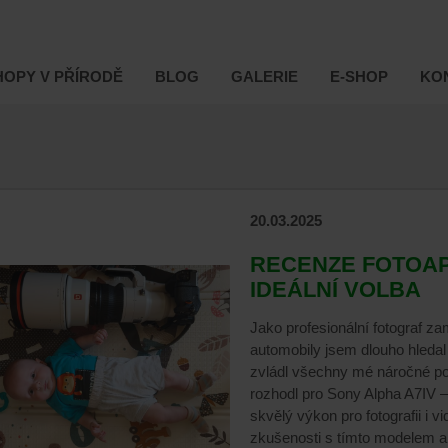
OPY V PŘÍRODĚ
BLOG
GALERIE
E-SHOP
KO
20.03.2025
RECENZE FOTOAP
IDEÁLNÍ VOLBA
Jako profesionální fotograf za
automobily jsem dlouho hledal 
zvládl všechny mé náročné p
rozhodl pro Sony Alpha A7IV – h
skvělý výkon pro fotografii i 
zkušenosti s tímto modelem a 