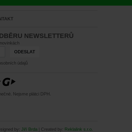
NTAKT
ODBĚRU NEWSLETTERŮ
 novinkách
ODESLAT
sobních údajů
nečné. Nejsme plátci DPH.
signed by:
Jiří Brda
| Created by:
Reklalink s.r.o.