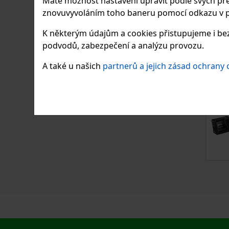
Máte možnost nastavení upravit podle svých pre
znovuvyvoláním toho baneru pomocí odkazu v p
K některým údajům a cookies přistupujeme i bez
podvodů, zabezpečení a analýzu provozu.
A také u našich
partnerů a jejich zásad ochrany