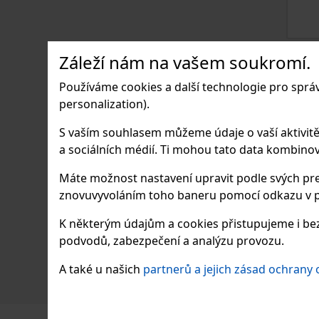
Záleží nám na vašem soukromí.
Používáme cookies a další technologie pro sprá
personalization).
S vaším souhlasem můžeme údaje o vaší aktivitě (n
a sociálních médií. Ti mohou tato data kombinovat
Máte možnost nastavení upravit podle svých pre
znovuvyvoláním toho baneru pomocí odkazu v p
K některým údajům a cookies přistupujeme i bez
podvodů, zabezpečení a analýzu provozu.
A také u našich
partnerů a jejich zásad ochrany