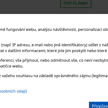
ČIST ČLÁNEK
13.07.2023
vné fungování webu, analýzu návštěvnosti, personalizaci ob
POSTPRODUKCE A
LEVNÉM MONITOR
apř. IP adresu, e-mail nebo jiné identifikátory) sdílet s naš
 s dalšími informacemi, které jste jim poskytli nebo které zí
Mám dobrý fotoaparát, drahý o
nekalibrovaný. Jak dobrou fotk
ferencí, vše přijmout, nebo odmítnout vše, co není nezbytn
větší ostrost, nemohu teď řeš
atičce webu.
cesta ke krásným barvám foto
 vašeho souhlasu na základě oprávněného zájmu (legitimate
ČIST ČLÁNEK
 osobních údajů
Přizpůso