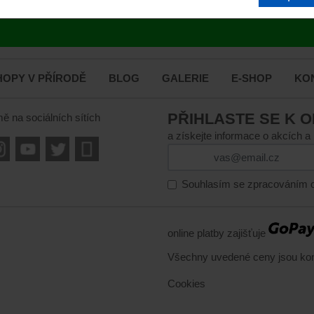
OPY V PŘÍRODĚ
BLOG
GALERIE
E-SHOP
KO
PŘIHLASTE SE K 
mě na sociálních sítích
a získejte informace o akcích a
Souhlasím se zpracováním o
online platby zajišťuje
Všechny uvedené ceny jsou ko
Cookies