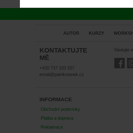
AUTOR
KURZY
WORKSH
KONTAKTUJTE
Sledujte 
MĚ
+420 737 333 337
email@patrikstanek.cz
INFORMACE
Obchodní podmínky
Platba a doprava
Reklamace