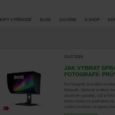
OPY V PŘÍRODĚ
BLOG
GALERIE
E-SHOP
KO
24.07.2024
JAK VYBRAT SPR
FOTOGRAFIÍ: PR
Pro fotografy je kvalitní mon
fotografií. Správně zvolený m
skutečně vypadají, což je klí
tomto článku se podíváme na hl
výběru monitoru na úpravu foto