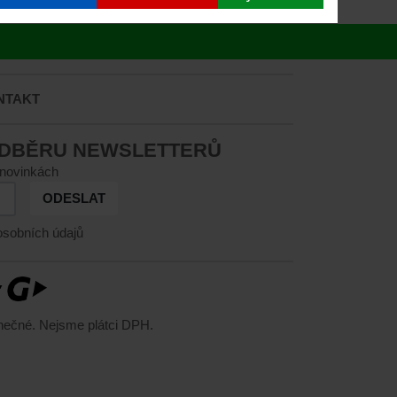
NTAKT
ODBĚRU NEWSLETTERŮ
 novinkách
ODESLAT
sobních údajů
nečné. Nejsme plátci DPH.