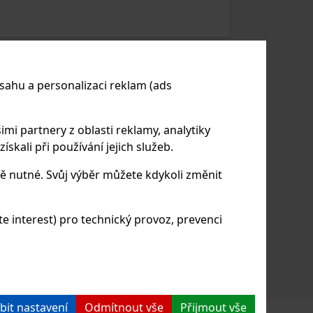
sahu a personalizaci reklam (ads
 BOJ S BARVAMI NA
U ANEB PROČ KALIBROVAT
imi partnery z oblasti reklamy, analytiky
skali při používání jejich služeb.
bjektiv, levný monitor a dokonce
u asi udělám? Přeci potřebuji další objektiv,
ě nutné. Svůj výběr můžete kdykoli změnit
it barvy monitoru. Tak začíná velmi zdlouhavá
grafie.
 interest) pro technický provoz, prevenci
bit nastavení
Odmítnout vše
Přijmout vše