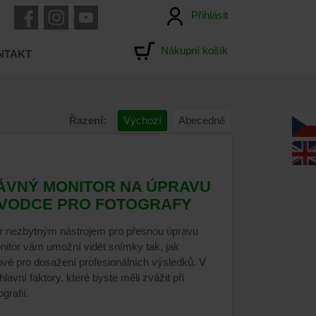
Přihlásit
Nákupní košík
NTAKT
Řazení:
Výchozí
Abecedně
ÁVNÝ MONITOR NA ÚPRAVU
ŮVODCE PRO FOTOGRAFY
itor nezbytným nástrojem pro přesnou úpravu
onitor vám umožní vidět snímky tak, jak
čové pro dosažení profesionálních výsledků. V
avní faktory, které byste měli zvážit při
grafií.