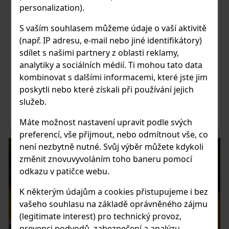
personalization).
13.05.2020
S vaším souhlasem můžeme údaje o vaší aktivitě
OLYMPUS OM-D E-M1 MARK II -
(např. IP adresu, e-mail nebo jiné identifikátory)
FIRMWARE 3.0
sdílet s našimi partnery z oblasti reklamy,
Olympus dnes oznámil malý update pro OM-D E-M1X,
analytiky a sociálních médií. Ti mohou tato data
ale hlavně nový firmware verze 3.0 pro E-M1 Mark II. Co
kombinovat s dalšími informacemi, které jste jim
nám nový firmware již brzy přinese?
poskytli nebo které získali při používání jejich
služeb.
ČIST ČLÁNEK
Máte možnost nastavení upravit podle svých
preferencí, vše přijmout, nebo odmítnout vše, co
není nezbytně nutné. Svůj výběr můžete kdykoli
změnit znovuvyvoláním toho baneru pomocí
odkazu v patičce webu.
K některým údajům a cookies přistupujeme i bez
vašeho souhlasu na základě oprávněného zájmu
(legitimate interest) pro technický provoz,
prevenci podvodů, zabezpečení a analýzu