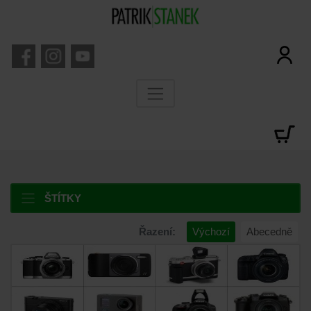
ŠTÍTKY
Řazení:
Výchozí
Abecedně