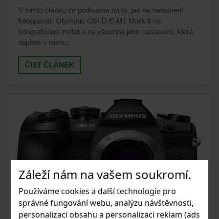
V tomto článku se podíváme na to, jak na nastavení
fotoaparátu Olympus OM-D E-M1 Mark II na
fotografování zvířat a na všechna jeho nastavení, která
najdete v menu.
ČIST ČLÁNEK
Záleží nám na vašem soukromí.
Používáme cookies a další technologie pro
správné fungování webu, analýzu návštěvnosti,
personalizaci obsahu a personalizaci reklam (ads