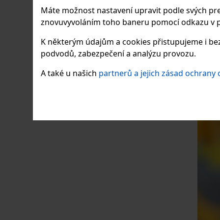
Máte možnost nastavení upravit podle svých pre
s jemno
znovuvyvoláním toho baneru pomocí odkazu v p
K některým údajům a cookies přistupujeme i bez
Dostup
podvodů, zabezpečení a analýzu provozu.
Cena:
A také u našich
partnerů a jejich zásad ochrany
KS: