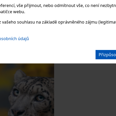
ferencí, vše přijmout, nebo odmítnout vše, co není nezbytn
u strukturou.
s jemnou strukturou.
atičce webu.
 vašeho souhlasu na základě oprávněného zájmu (legitimate
nost:
SKLADEM
2 KS
Dostupnost:
SKLADEM
3 KS
3700
3700
Kč
Cena:
Kč
 osobních údajů
DO KOŠÍKU
KS:
DO KOŠ
Přizpůso