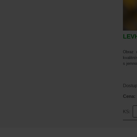
LEV
Obraz 
kvalitn
s jemno
Dostup
Cena:
KS: