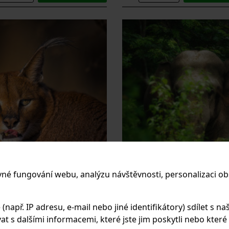
vné fungování webu, analýzu návštěvnosti, personalizaci ob
AKAL
SLON PRALESNÍ
apř. IP adresu, e-mail nebo jiné identifikátory) sdílet s naš
 s dalšími informacemi, které jste jim poskytli nebo které zí
na plátně | Velikost 75x50cm na
Obraz na plátně | Velikost 75x
ím matném plátnu Canon canvas 375
kvalitním matném plátnu Canon ca