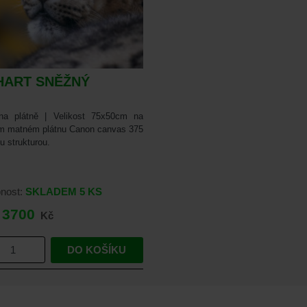
HART SNĚŽNÝ
na plátně | Velikost 75x50cm na
ím matném plátnu Canon canvas 375
u strukturou.
nost:
SKLADEM
5 KS
3700
Kč
DO KOŠÍKU