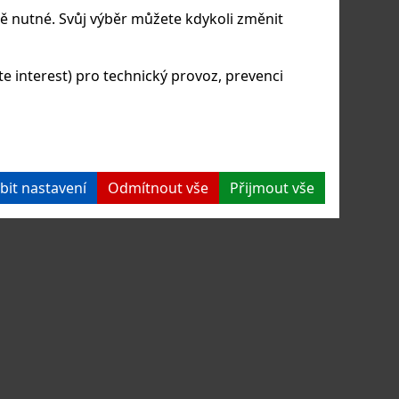
ě nutné. Svůj výběr můžete kdykoli změnit
s jemnou strukturou.
 interest) pro technický provoz, prevenci
Dostupnost:
SKLADEM
3 KS
3700
Cena:
Kč
ÍKU
KS:
DO KOŠÍKU
bit nastavení
Odmítnout vše
Přijmout vše