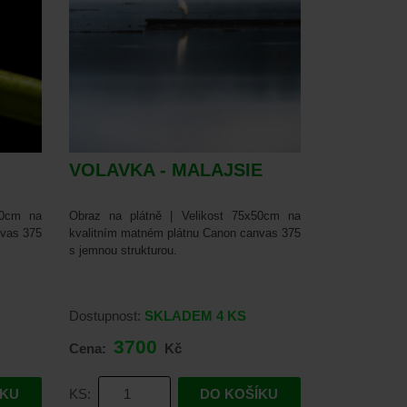
VOLAVKA - MALAJSIE
50cm na
Obraz na plátně | Velikost 75x50cm na
nvas 375
kvalitním matném plátnu Canon canvas 375
s jemnou strukturou.
Dostupnost:
SKLADEM
4 KS
3700
Cena:
Kč
ÍKU
KS:
DO KOŠÍKU