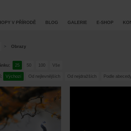
OPY V PŘÍRODĚ
BLOG
GALERIE
E-SHOP
KO
Obrazy
ánku:
25
50
100
Vše
:
Výchozí
Od nejlevnějších
Od nejdražších
Podle abeced