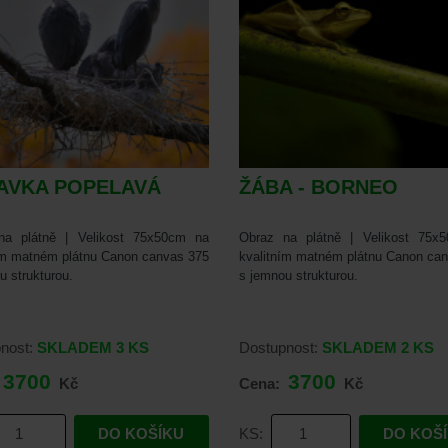
AVKA POPELAVÁ
ŽÁBA - BORNEO
na plátně | Velikost 75x50cm na
Obraz na plátně | Velikost 75x
ím matném plátnu Canon canvas 375
kvalitním matném plátnu Canon ca
u strukturou.
s jemnou strukturou.
nost:
SKLADEM
3 KS
Dostupnost:
SKLADEM
2 KS
3700
3700
Kč
Cena:
Kč
DO KOŠÍKU
KS:
DO KOŠ