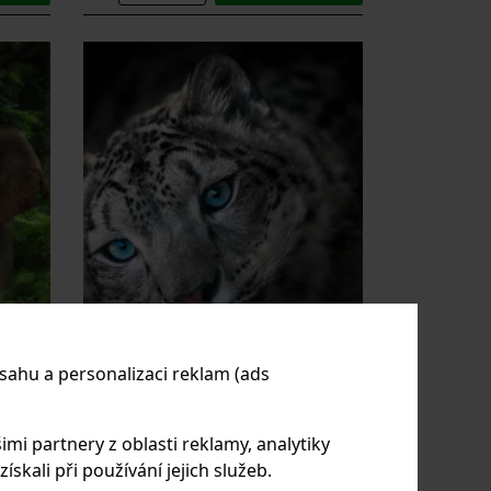
sahu a personalizaci reklam (ads
LEVHART SNĚŽNÝ NA
ČERNÉM POZADÍ
imi partnery z oblasti reklamy, analytiky
skali při používání jejich služeb.
50cm na
Obraz na plátně | Velikost 75x50cm na
nvas 375
kvalitním matném plátnu Canon canvas 375