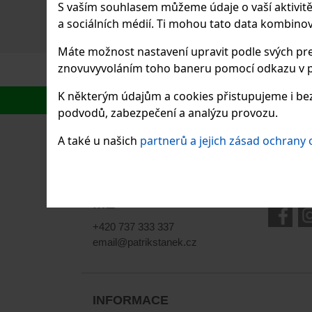
S vaším souhlasem můžeme údaje o vaší aktivitě (n
a sociálních médií. Ti mohou tato data kombinovat
PRODEJ FOTOGRAFIÍ A
OBRAZŮ
Máte možnost nastavení upravit podle svých pre
znovuvyvoláním toho baneru pomocí odkazu v p
K některým údajům a cookies přistupujeme i bez
podvodů, zabezpečení a analýzu provozu.
A také u našich
partnerů a jejich zásad ochrany
AUTOR
KURZY
WORKSH
KONTAKTUJTE
Sledujte 
MĚ
+420 737 333 337
email@patrikstanek.cz
INFORMACE