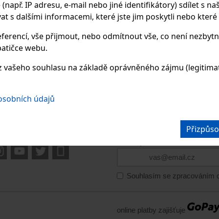
apř. IP adresu, e-mail nebo jiné identifikátory) sdílet s naš
 s dalšími informacemi, které jste jim poskytli nebo které zí
ferencí, vše přijmout, nebo odmítnout vše, co není nezbytn
atičce webu.
 vašeho souhlasu na základě oprávněného zájmu (legitimate
 osobních údajů
OPY V PŘÍRODĚ
BLOG
GALERIE
E-SHOP
KO
Přizpůso
PŘIHLASTE SE K 
mě na sociálních sítích
a získejte informace o akcích a
Souhlasím se zpracováním o
online platby zajišťuje