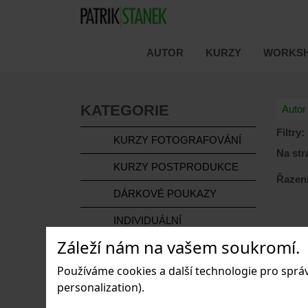
AUTOR
KURZY
WORKSH
KATEGORIE
Autor
Filtry:
KURZY FOTOGRAFOVÁNÍ
Na str
KURZY POSTPRODUKCE
Řazení
DÁRKOVÉ POUKAZY
INDIVIDUÁLNÍ
KONZULTACE
Záleží nám na vašem soukromí.
FOTOGRAFOVÁNÍ
Používáme cookies a další technologie pro sprá
DOMÁCÍCH ZVÍŘAT
personalization).
OBRAZY