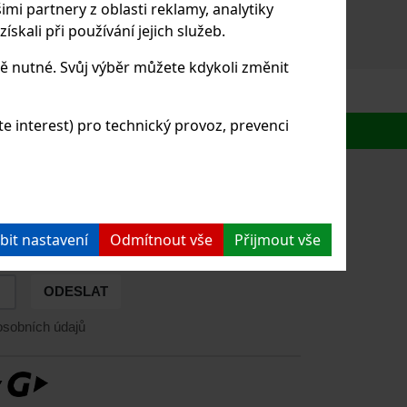
imi partnery z oblasti reklamy, analytiky
skali při používání jejich služeb.
ě nutné. Svůj výběr můžete kdykoli změnit
 interest) pro technický provoz, prevenci
NTAKT
bit nastavení
Odmítnout vše
Přijmout vše
ODBĚRU NEWSLETTERŮ
 novinkách
ODESLAT
sobních údajů