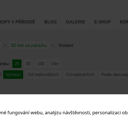
OPY V PŘÍRODĚ
BLOG
GALERIE
E-SHOP
KO
3D tisk na zakázku
Ostatní
ánku:
25
50
100
Vše
:
Výchozí
Od nejlevnějších
Od nejdražších
Podle abeced
vné fungování webu, analýzu návštěvnosti, personalizaci ob