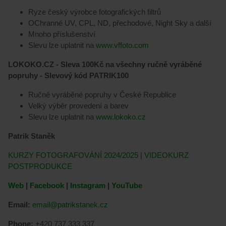
Ryze český výrobce fotografických filtrů
OChranné UV, CPL, ND, přechodové, Night Sky a další
Mnoho příslušenství
Slevu lze uplatnit na
www.vffoto.com
LOKOKO.CZ - Sleva 100Kč na všechny ručně vyráběné
popruhy - Slevový kód PATRIK100
Ručně vyráběné popruhy v České Republice
Velký výběr provedení a barev
Slevu lze uplatnit na
www.lokoko.cz
Patrik Staněk
KURZY FOTOGRAFOVÁNÍ 2024/2025
|
VIDEOKURZ
POSTPRODUKCE
Web
|
Facebook
|
Instagram
|
YouTube
Email:
email@patrikstanek.cz
Phone:
+420 737 333 337