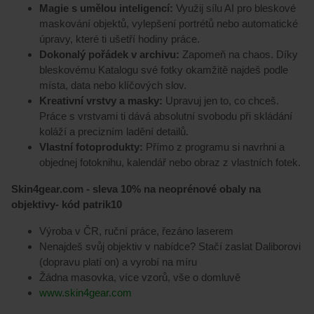
Magie s umělou inteligencí:
Využij sílu AI pro bleskové
maskování objektů, vylepšení portrétů nebo automatické
úpravy, které ti ušetří hodiny práce.
Dokonalý pořádek v archivu:
Zapomeň na chaos. Díky
bleskovému Katalogu své fotky okamžitě najdeš podle
místa, data nebo klíčových slov.
Kreativní vrstvy a masky:
Upravuj jen to, co chceš.
Práce s vrstvami ti dává absolutní svobodu při skládání
koláží a precizním ladění detailů.
Vlastní fotoprodukty:
Přímo z programu si navrhni a
objednej fotoknihu, kalendář nebo obraz z vlastních fotek.
Skin4gear.com - sleva 10% na neoprénové obaly na
objektivy- kód patrik10
Výroba v ČR, ruční práce, řezáno laserem
Nenajdeš svůj objektiv v nabídce? Stačí zaslat Daliborovi
(dopravu platí on) a vyrobí na míru
Žádna masovka, více vzorů, vše o domluvě
www.skin4gear.com