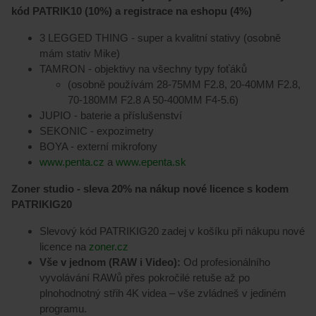
kód PATRIK10 (10%) a registrace na eshopu (4%)
3 LEGGED THING - super a kvalitní stativy (osobně
mám stativ Mike)
TAMRON - objektivy na všechny typy foťáků
(osobně používám 28-75MM F2.8, 20-40MM F2.8,
70-180MM F2.8 A 50-400MM F4-5.6)
JUPIO - baterie a příslušenství
SEKONIC - expozimetry
BOYA - externí mikrofony
www.penta.cz
a
www.epenta.sk
Zoner studio - sleva 20% na nákup nové licence s kodem
PATRIKIG20
Slevový kód PATRIKIG20 zadej v košíku při nákupu nové
licence na
zoner.cz
Vše v jednom (RAW i Video):
Od profesionálního
vyvolávání RAWů přes pokročilé retuše až po
plnohodnotný střih 4K videa – vše zvládneš v jediném
programu.