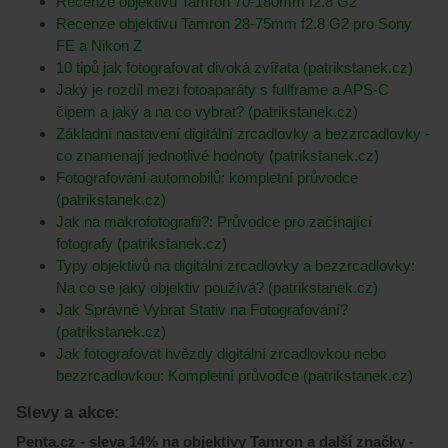
Recenze objektivu Tamron 70-180mm f2.8 G2
Recenze objektivu Tamron 28-75mm f2.8 G2 pro Sony
FE a Nikon Z
10 tipů jak fotografovat divoká zvířata (patrikstanek.cz)
Jaký je rozdíl mezi fotoaparáty s fullframe a APS-C
čipem a jaký a na co vybrat? (patrikstanek.cz)
Základní nastavení digitální zrcadlovky a bezzrcadlovky -
co znamenají jednotlivé hodnoty (patrikstanek.cz)
Fotografování automobilů: kompletní průvodce
(patrikstanek.cz)
Jak na makrofotografii?: Průvodce pro začínající
fotografy (patrikstanek.cz)
Typy objektivů na digitální zrcadlovky a bezzrcadlovky:
Na co se jaký objektiv používá? (patrikstanek.cz)
Jak Správně Vybrat Stativ na Fotografování?
(patrikstanek.cz)
Jak fotografovat hvězdy digitální zrcadlovkou nebo
bezzrcadlovkou: Kompletní průvodce (patrikstanek.cz)
Slevy a akce:
Penta.cz - sleva 14% na objektivy Tamron a další značky -