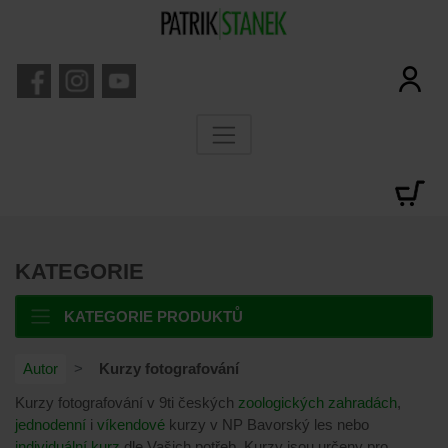
KATEGORIE
KATEGORIE PRODUKTŮ
Autor
Kurzy fotografování
Kurzy fotografování v 9ti českých
zoologických zahradách
,
jednodenní
i
víkendové
kurzy v NP Bavorský les nebo
individuální kurz
dle Vašich potřeb. Kurzy jsou určeny pro