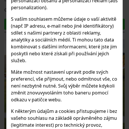
personalizaci obsahu a personalizaci reklam (ads
rušivými prvky nebo na co si při fotografování dávat pozor.
personalization).
6599
Cena od:
Kč
S vaším souhlasem můžeme údaje o vaší aktivitě
DETAIL PRODUKTU
(např. IP adresu, e-mail nebo jiné identifikátory)
sdílet s našimi partnery z oblasti reklamy,
analytiky a sociálních médií. Ti mohou tato data
kombinovat s dalšími informacemi, které jste jim
poskytli nebo které získali při používání jejich
služeb.
Máte možnost nastavení upravit podle svých
preferencí, vše přijmout, nebo odmítnout vše, co
není nezbytně nutné. Svůj výběr můžete kdykoli
změnit znovuvyvoláním toho baneru pomocí
odkazu v patičce webu.
K některým údajům a cookies přistupujeme i bez
vašeho souhlasu na základě oprávněného zájmu
(legitimate interest) pro technický provoz,