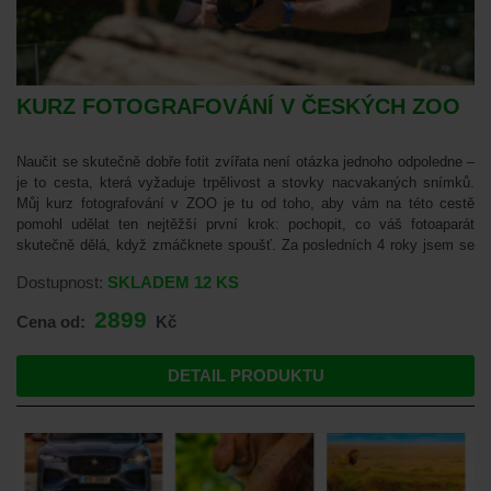
KURZ FOTOGRAFOVÁNÍ V ČESKÝCH ZOO
Naučit se skutečně dobře fotit zvířata není otázka jednoho odpoledne –
je to cesta, která vyžaduje trpělivost a stovky nacvakaných snímků.
Můj kurz fotografování v ZOO je tu od toho, aby vám na této cestě
pomohl udělat ten nejtěžší první krok: pochopit, co váš fotoaparát
skutečně dělá, když zmáčknete spoušť. Za posledních 4 roky jsem se
o své zkušenosti podělil s více než 2 500 účastníky. Nečekejte žádné
Dostupnost:
SKLADEM
12 KS
zázračné recepty na „profesionální fotky za pět minut“. Místo toho vás
čeká intenzivní den plný praxe, kde si ukážeme, jak si poradit s
2899
Cena od:
Kč
běžnými překážkami, jako jsou mříže, odlesky na sklech nebo špatné
světlo. Projdeme si základy nastavení clony, času a ISO tak, abyste je
dokázali v terénu ovládat intuitivně a nemuseli se spoléhat jen na
DETAIL PRODUKTU
automatiku. Cílem tohoto setkání není udělat z vás za pár hodin
experty, ale dát vám do ruky pevné základy a chuť se dál zlepšovat.
Ukážu vám, jak o scéně přemýšlet, jak vnímat kompozici a jak si v
klidu počkat na ten správný moment. Je to den strávený mezi lidmi,
kteří mají stejný koníček, v prostředí, které je pro trénink techniky