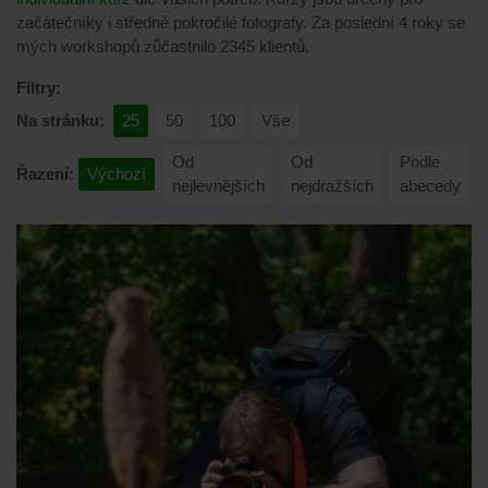
začátečníky i středně pokročilé fotografy. Za poslední 4 roky se
mých workshopů zůčastnilo 2345 klientů.
Filtry:
Na stránku:
25
50
100
Vše
Od
Od
Podle
Řazení:
Výchozí
nejlevnějších
nejdražších
abecedy