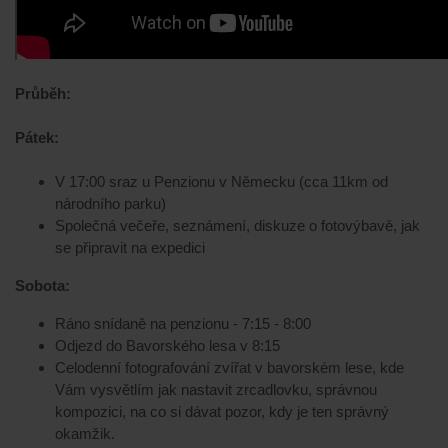
Průběh:
Pátek:
V 17:00 sraz u Penzionu v Německu (cca 11km od
národního parku)
Společná večeře, seznámení, diskuze o fotovýbavě, jak
se připravit na expedici
Sobota:
Ráno snídaně na penzionu - 7:15 - 8:00
Odjezd do Bavorského lesa v 8:15
Celodenní fotografování zvířat v bavorském lese, kde
Vám vysvětlím jak nastavit zrcadlovku, správnou
kompozici, na co si dávat pozor, kdy je ten správný
okamžik.