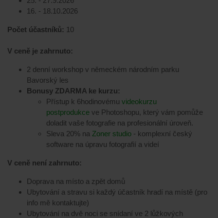
25. - 27.9.2026
16. - 18.10.2026
Počet účastníků:
10
V ceně je zahrnuto:
2 denní workshop v německém národním parku
Bavorský les
Bonusy ZDARMA ke kurzu:
Přístup k 6hodinovému
videokurzu
postprodukce
ve Photoshopu, který vám pomůže
doladit vaše fotografie na profesionální úroveň.
Sleva 20% na
Zoner studio
- komplexní český
software na úpravu fotografií a videí
V ceně není zahrnuto:
Doprava na místo a zpět domů
Ubytování a stravu si každý účastník hradí na místě (pro
info mě kontaktujte)
Ubytování na dvě noci se snídaní ve 2 lůžkových