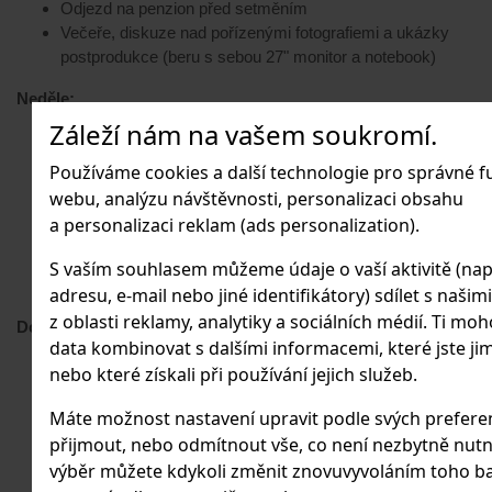
Odjezd na penzion před setměním
Večeře, diskuze nad pořízenými fotografiemi a ukázky
postprodukce (beru s sebou 27" monitor a notebook)
Neděle:
Záleží nám na vašem soukromí.
Ráno snídaně na penzionu - 7:15 - 8:00 + sbalení věcí
(opuštění pokoje)
Používáme cookies a další technologie pro správné 
Odjezd do bavorského lesa v 8:30
webu, analýzu návštěvnosti, personalizaci obsahu
Celodenní fotografování zvířat s mojí asistencí pro Vaše
a personalizaci reklam (ads personalization).
dotazy.
Odjezd domů dle vlastní potřeby (ideálně kolem setmění)
S vaším souhlasem můžeme údaje o vaší aktivitě (např
:)
adresu, e-mail nebo jiné identifikátory) sdílet s našim
z oblasti reklamy, analytiky a sociálních médií. Ti mo
Doporučená technika:
data kombinovat s dalšími informacemi, které jste jim
Digitální zrcadlovka nebo bezzrcadlovka s výměnými
nebo které získali při používání jejich služeb.
objektivy a objektiv s delší ohniskovou vzdáleností
Máte možnost nastavení upravit podle svých preferen
(minimálně 200mm a více)
Monopod/stativ (není nutný, ale hodí se)
přijmout, nebo odmítnout vše, co není nezbytně nutn
Náhradní baterie (jedná se o celodenní fotografování) -
výběr můžete kdykoli změnit znovuvyvoláním toho b
jedna baterie vydrží cca 700 - 1000 fotek (V zimě méně)