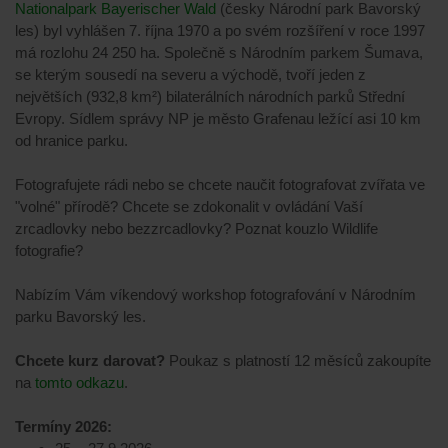
Nationalpark Bayerischer Wald
(česky Národní park Bavorský
les) byl vyhlášen 7. října 1970 a po svém rozšíření v roce 1997
má rozlohu 24 250 ha. Společně s Národním parkem Šumava,
se kterým sousedí na severu a východě, tvoří jeden z
největších (932,8 km²) bilaterálních národních parků Střední
Evropy. Sídlem správy NP je město Grafenau ležící asi 10 km
od hranice parku.
Fotografujete rádi nebo se chcete naučit fotografovat zvířata ve
"volné" přírodě? Chcete se zdokonalit v ovládání Vaší
zrcadlovky nebo bezzrcadlovky? Poznat kouzlo Wildlife
fotografie?
Nabízím Vám víkendový workshop fotografování v Národním
parku Bavorský les.
Chcete kurz darovat?
Poukaz s platností 12 měsíců zakoupíte
na
tomto odkazu
.
Termíny 2026: