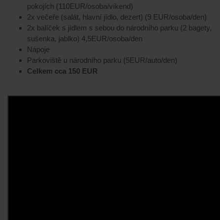
pokojích (110EUR/osoba/víkend)
2x večeře (salát, hlavní jídlo, dezert) (9 EUR/osoba/den)
2x balíček s jídlem s sebou do národního parku (2 bagety,
sušenka, jablko) 4,5EUR/osoba/den
Nápoje
Parkoviště u národního parku (5EUR/auto/den)
Celkem cca 150 EUR