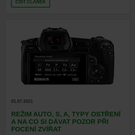
ČIST ČLÁNEK
01.07.2021
REŽIM AUTO, S, A, TYPY OSTŘENÍ
A NA CO SI DÁVAT POZOR PŘI
FOCENÍ ZVÍŘAT