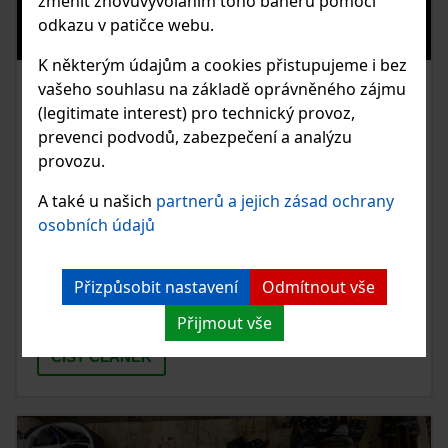
změnit znovuvyvoláním toho baneru pomocí
odkazu v patičce webu.
K některým údajům a cookies přistupujeme i bez
vašeho souhlasu na základě oprávněného zájmu
11.05.2021
(legitimate interest) pro technický provoz,
JAK NA NASTAVENÍ
prevenci podvodů, zabezpečení a analýzu
FOTOAPARÁTU, KDYŽ CHCETE
provozu.
FOTIT MĚSÍC
A také u našich
partnerů a jejich zásad ochrany
osobních údajů
Vytvořil jsem pro Vás rychlé video, jak nastavit fotoaparát
na focení měsíce. Ve videu najde návod pro všechny
základní značky fotoaparátů. Pokud budete mít nějaké
Přizpůsobit nastavení
Odmítnout vše
otázky, klidně se ptejte na Facebooku nebo Instagramu,
případně napište email.
Přijmout vše
ČIST ČLÁNEK