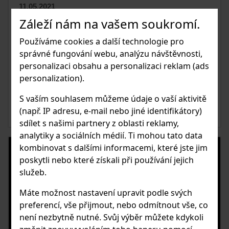
11.05.2021
Záleží nám na vašem soukromí.
FOTOGRAFOVÁNÍ ZVÍŘAT - 10
RYCHLÝCH RAD
Používáme cookies a další technologie pro
správné fungování webu, analýzu návštěvnosti,
Jak na fotografování zvířat? Na co si dát pozor? Z jakého
personalizaci obsahu a personalizaci reklam (ads
úhlu je fotit? Jak je fotím já? Jak na to kompozičně? Níže
personalization).
najdete 10 rychlých tipů.
S vaším souhlasem můžeme údaje o vaší aktivitě
ČIST ČLÁNEK
(např. IP adresu, e-mail nebo jiné identifikátory)
sdílet s našimi partnery z oblasti reklamy,
analytiky a sociálních médií. Ti mohou tato data
kombinovat s dalšími informacemi, které jste jim
poskytli nebo které získali při používání jejich
služeb.
Máte možnost nastavení upravit podle svých
preferencí, vše přijmout, nebo odmítnout vše, co
není nezbytně nutné. Svůj výběr můžete kdykoli