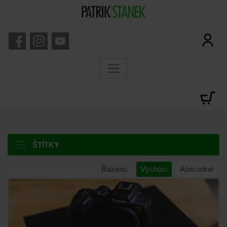
ŠTÍTKY
Řazení:
Výchozí
Abecedně