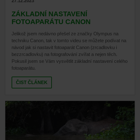
27.12.2023
ZÁKLADNÍ NASTAVENÍ
FOTOAPARÁTU CANON
Jelikož jsem nedávno přešel ze značky Olympus na
techniku Canon, tak v tomto videu se můžete podívat na
návod jak si nastavit fotoaparát Canon (zrcadlovku i
bezzrcadlovku) na fotografování zvířat a nejen těch.
Pokusil jsem se Vám vysvětlit základní nastavení celého
fotoaparátu.
ČIST ČLÁNEK