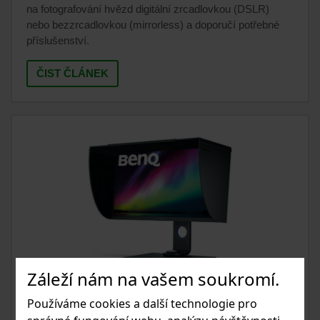
na fotografování hvězd digitální zrcadlovkou (DSLR)
nebo bezzrcadlovkou (mirrorless) a doporučí potřebné
příslušenství.
ČIST ČLÁNEK
Záleží nám na vašem soukromí.
Používáme cookies a další technologie pro
24.07.2024