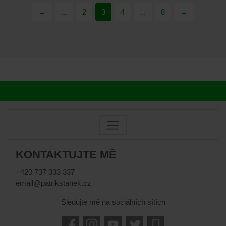
←
...
2
3
4
...
8
→
KONTAKTUJTE MĚ
+420 737 333 337
email@patrikstanek.cz
Sledujte mě na sociálních sítích