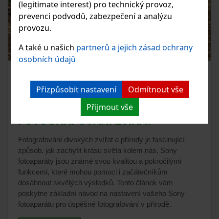
(legitimate interest) pro technický provoz,
prevenci podvodů, zabezpečení a analýzu
provozu.
A také u našich
partnerů a jejich zásad ochrany
osobních údajů
24.07.2024
Přizpůsobit nastavení
Odmítnout vše
ZÁKLADNÍ NASTAVENÍ
Přijmout vše
FOTOAPARÁTU SONY (NEJEN) NA
FOTOGRAFOVÁNÍ ZVÍŘAT
Fotografování divokých zvířat a přírody je fascinující
způsob, jak zachytit krásu světa kolem nás. Sony
fotoaparáty jsou známé svou kvalitou a pokročilými
funkcemi, které mohou pomoci i začátečníkům
dosáhnout skvělých výsledků. Tento článek vám
poskytne základní návod na nastavení vašeho Sony
fotoaparátu pro úspěšné fotografování v přírodě.