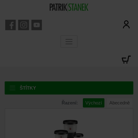
ŠTÍTKY
Řazení:
Výchozí
Abecedně