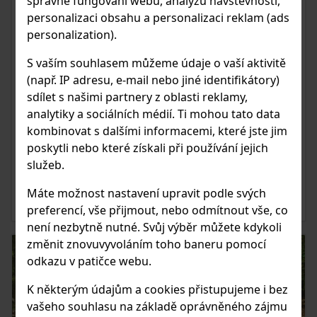
správné fungování webu, analýzu návštěvnosti,
personalizaci obsahu a personalizaci reklam (ads
JAK VYBRAT SPRÁVNÝ MONITOR
personalization).
NA ÚPRAVU FOTOGRAFIÍ:
PRŮVODCE PRO FOTOGRAFY
S vaším souhlasem můžeme údaje o vaší aktivitě
(např. IP adresu, e-mail nebo jiné identifikátory)
Pro fotografy je kvalitní monitor nezbytným nástrojem pro
sdílet s našimi partnery z oblasti reklamy,
přesnou úpravu fotografií. Správně zvolený monitor vám
analytiky a sociálních médií. Ti mohou tato data
umožní vidět snímky tak, jak skutečně vypadají, což je
klíčové pro dosažení profesionálních výsledků. V tomto
kombinovat s dalšími informacemi, které jste jim
článku se podíváme na hlavní faktory, které byste měli
poskytli nebo které získali při používání jejich
zvážit při výběru monitoru na úpravu fotografií.
služeb.
Máte možnost nastavení upravit podle svých
ČIST ČLÁNEK
preferencí, vše přijmout, nebo odmítnout vše, co
není nezbytně nutné. Svůj výběr můžete kdykoli
změnit znovuvyvoláním toho baneru pomocí
odkazu v patičce webu.
K některým údajům a cookies přistupujeme i bez
vašeho souhlasu na základě oprávněného zájmu